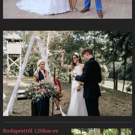
Budapesttől 120km-es