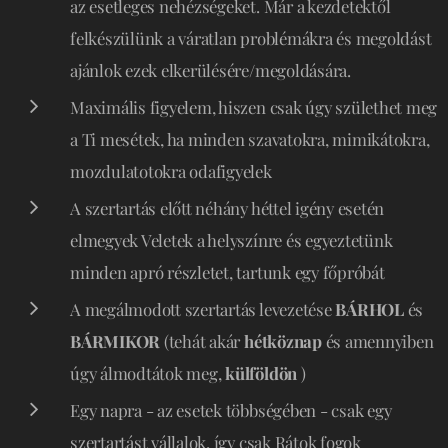
az esetleges nehézségeket. Már a kezdetektől
felkészülünk a váratlan problémákra és megoldást
ajánlok ezek elkerülésére/megoldására.
Maximális figyelem, hiszen csak úgy születhet meg
a Ti mesétek, ha minden szavatokra, mimikátokra,
mozdulatotokra odafigyelek
A szertartás előtt néhány héttel igény esetén
elmegyek Veletek a helyszínre és egyeztetünk
minden apró részletet, tartunk egy főpróbát
A megálmodott szertartás levezetése
BÁRHOL
és
BÁRMIKOR
(tehát akár
hétköznap
és amennyiben
úgy álmodtátok meg,
külföldön
)
Egy napra - az esetek többségében - csak egy
szertartást vállalok, így csak Rátok fogok