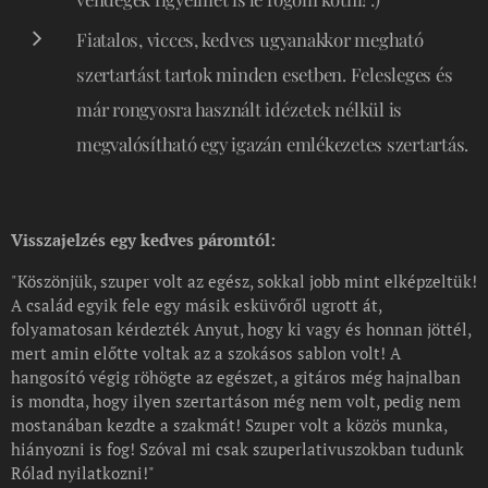
Fiatalos, vicces, kedves ugyanakkor megható
szertartást tartok minden esetben. Felesleges és
már rongyosra használt idézetek nélkül is
megvalósítható egy igazán emlékezetes szertartás.
Visszajelzés egy kedves páromtól:
"Köszönjük, szuper volt az egész, sokkal jobb mint elképzeltük!
A család egyik fele egy másik esküvőről ugrott át,
folyamatosan kérdezték Anyut, hogy ki vagy és honnan jöttél,
mert amin előtte voltak az a szokásos sablon volt! A
hangosító végig röhögte az egészet, a gitáros még hajnalban
is mondta, hogy ilyen szertartáson még nem volt, pedig nem
mostanában kezdte a szakmát! Szuper volt a közös munka,
hiányozni is fog! Szóval mi csak szuperlativuszokban tudunk
Rólad nyilatkozni!"