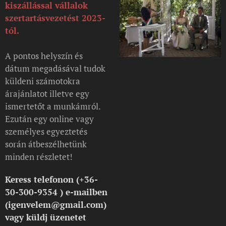
kiszállással vállalok
szertartásvezetést 2023-
tól.
A pontos helyszín és
dátum megadásával tudok
küldeni számotokra
árajánlatot illetve egy
ismertetőt a munkámról.
Ezután egy online vagy
személyes egyeztetés
során átbeszélhetünk
minden részletet!
Keress telefonon (+36-
30-300-9354 ) e-mailben
(igenvelem@gmail.com)
vagy küldj üzenetet