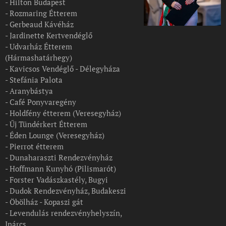
- Hilton Budapest
- Rozmaring Étterem
- Gerbeaud Kávéház
- Jardinette Kertvendéglő
- Udvarház Étterem
(Hármashatárhegy)
- Kavicsos Vendéglő - Délegyháza
- Stefánia Palota
- Aranybástya
- Café Ponyvaregény
- Holdfény étterem (Veresegyház)
- Űj Tündérkert Étterem
- Éden Lounge (Veresegyház)
- Pierrot étterem
- Dunaharaszti Rendezvényház
- Hoffmann Kunyhó (Pilismarót)
- Forster Vadászkastély, Bugyi
- Dudok Rendezvényház, Budakeszi
- Öbölház - Kopaszi gát
- Levendulás rendezvényhelyszín,
Inárcs