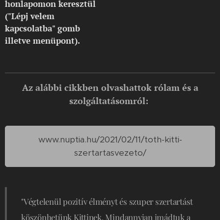
honlapomon keresztül
("Lépj velem
kapcsolatba" gomb
illetve menüpont).
Az alábbi cikkben olvashattok rólam és a
szolgáltatásomról:
www.nuptia.hu/2021/02/11/toth-kitti-
szertartasvezeto/
"Végtelenül pozitív élményt és szuper szertartást
köszönhetünk Kittinek. Mindannyian imádtuk a