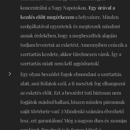
koncentrálni a Nagy Napotokon.
Egy órával a
kezdés előtt megérkezem
a helyszínre. Minden
szolgáltatóval egyeztetek és megteszek mindent
annak érdekében, hogy a megbeszéltek alapján
tudjam levezetni az esketést. Amennyiben csúszik a
szertartás kezdete, akkor türelmesen várok. Így a
szertartás miatt nem kell aggódnotok!
Egy olyan beszédet fogok elmondani a szertartás
alatt, ami Rólatok szól, a ti mesétek fog elhangozni
az esketés előtt. Ezt a beszédet tuti biztosan nem
fogjátok máshol hallani, hiszen minden páromnak
saját története van! :) Mindenki számára élvezhető
lesz, ezt garantálom! Még a nagyon éhes és szomjas
vendégek figyelmét is le fogom kötni! :)