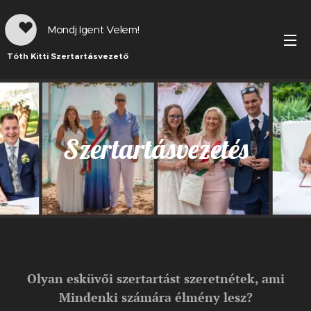
Mondj Igent Velem!
Tóth Kitti Szertartásvezető
Szertartásvezetés
Olyan esküvői szertartást szeretnétek, ami
Mindenki számára élmény lesz?