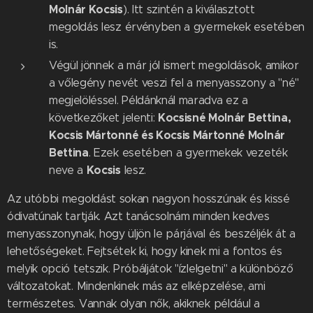
Molnár Kocsis
). Itt szintén a kiválasztott
megoldás lesz érvényben a gyermekek esetében
is.
Végül jönnek a már jól ismert megoldások, amikor
a vőlegény nevét veszi fel a menyasszony a "né"
megjelöléssel. Példánknál maradva ez a
Kocsisné Molnár Bettina,
következőket jelenti:
Kocsis Mártonné és Kocsis Mártonné Molnár
Bettina
. Ezek esetében a gyermekek vezeték
Kocsis
neve a
lesz.
Az utóbbi megoldást sokan nagyon hosszúnak és kissé
ódivatúnak tartják. Azt tanácsolnám minden kedves
menyasszonynak, hogy üljön le párjával és beszéljék át a
lehetőségeket. Fejtsétek ki, hogy kinek mi a fontos és
melyik opció tetszik. Próbáljátok "ízlelgetni" a különböző
változatokat. Mindenkinek más az elképzelése, ami
természetes. Vannak olyan nők, akiknek például a