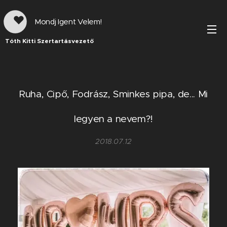
Mondj Igent Velem!
Tóth Kitti Szertartásvezető
Ruha, Cipő, Fodrász, Sminkes pipa, de... Mi
legyen a nevem?!
2018.07.12