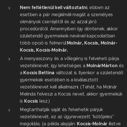
Nem feltétlenül kell változtatni
, ebben az
esetben a pár megkíméli magát a személyes
okmányok cseréjétől és az azzal járó
procedúrától. Amennyiben így döntenek, akkor
születendő gyermekeik nevével kapcsolatban
Molnár, Kocsis, Molnár-
több opció is felmerül:
Kocsis, Kocsis-Molnár.
A menyasszony és a vőlegény is felveheti párja
Molnár
Márton
vezetéknevét, így lehetséges a
és
Kocsis Bettina
a
változat is. Ilyenkor a születendő
gyermekek esetében is a kiválasztott
vezetéknevet kell alkalmazni. (Tehát, ha Molnár
Melinda felveszi a Kocsis nevet, akkor gyermekük
Kocsis
is
lesz.)
Megtarthatják saját és felvehetik párjuk
vezetéknevét, ez az úgynevezett "kötőjeles"
Kocsis-Molnár
megoldás. (a példa alapján:
illetve