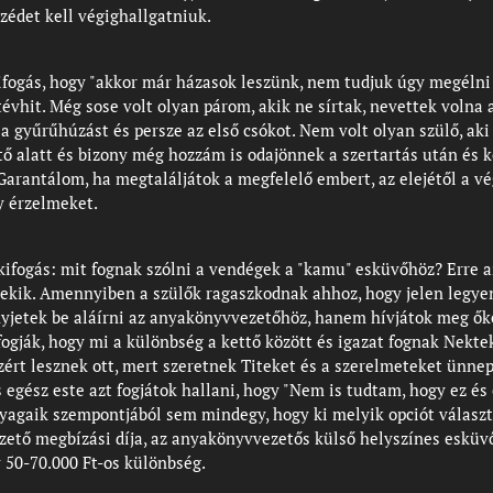
édet kell végighallgatniuk.
fogás, hogy "akkor már házasok leszünk, nem tudjuk úgy megélni a
évhit. Még sose volt olyan párom, akik ne sírtak, nevettek volna a
a gyűrűhúzást és persze az első csókot. Nem volt olyan szülő, ak
tő alatt és bizony még hozzám is odajönnek a szertartás után és
 Garantálom, ha megtaláljátok a megfelelő embert, az elejétől a vég
y érzelmeket.
ifogás: mit fognak szólni a vendégek a "kamu" esküvőhöz? Erre 
kik. Amennyiben a szülők ragaszkodnak ahhoz, hogy jelen legyene
jetek be aláírni az anyakönyvvezetőhöz, hanem hívjátok meg őket 
fogják, hogy mi a különbség a kettő között és igazat fognak Nekt
azért lesznek ott, mert szeretnek Titeket és a szerelmeteket ünnep
s egész este azt fogjátok hallani, hogy "Nem is tudtam, hogy ez és 
yagaik szempontjából sem mindegy, hogy ki melyik opciót választja
ezető megbízási díja, az anyakönyvvezetős külső helyszínes eskü
 50-70.000 Ft-os különbség.