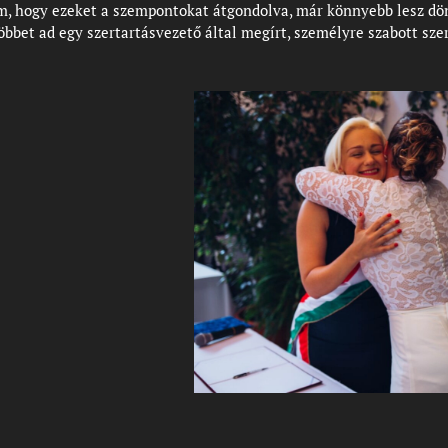
, hogy ezeket a szempontokat átgondolva, már könnyebb lesz dön
bbet ad egy szertartásvezető által megírt, személyre szabott sze