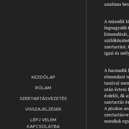
unalmas besz
A második ki
legnagyobb t
kimondását, 
szülőköszön
szertartást.
igazi és mél
A harmadik k
elmondani ne
KEZDŐLAP
tanúval meny
RÓLAM
után érteni 
érdekli, ők 
SZERTARTÁSVEZETÉS
szertartás é
A piszkos an
VISSZAJELZÉSEK
szertartásv
LÉPJ VELEM
mondjuk egy
KAPCSOLATBA