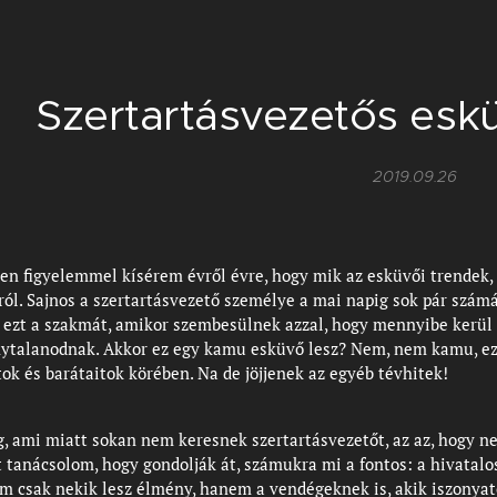
Szertartásvezetős esk
2019.09.26
en figyelemmel kísérem évről évre, hogy mik az esküvői trendek,
ról. Sajnos a szertartásvezető személye a mai napig sok pár szám
 ezt a szakmát, amikor szembesülnek azzal, hogy mennyibe kerül
nytalanodnak. Akkor ez egy kamu esküvő lesz? Nem, nem kamu, ez
tok és barátaitok körében. Na de jöjjenek az egyéb tévhitek!
😊
g, ami miatt sokan nem keresnek szertartásvezetőt, az az, hogy n
 tanácsolom, hogy gondolják át, számukra mi a fontos: a hivatalo
 csak nekik lesz élmény, hanem a vendégeknek is, akik iszonyat