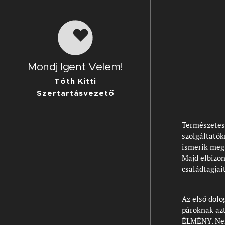
Mondj Igent Velem!
Tóth Kitti
Szertartásvezető
Természetes
szolgáltatók
ismerik meg
Majd elbizo
családtagjai
Az első dolo
pároknak azt
ÉLMÉNY. Nem