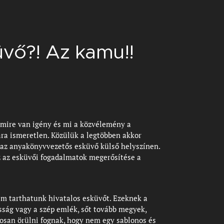
üvő?! Az kamu!!
 mire van igény és mi a közvélemény a
ára ismeretlen. Közülük a legtöbben akkor
 az anyakönyvvezetős esküvő külső helyszínen.
 az esküvői fogadalmatok megerősítése a
em tarthatunk hivatalos esküvőt. Ezeknek a
sság vagy a szép emlék, sőt tovább megyek,
osan örülni fognak, hogy nem egy sablonos és