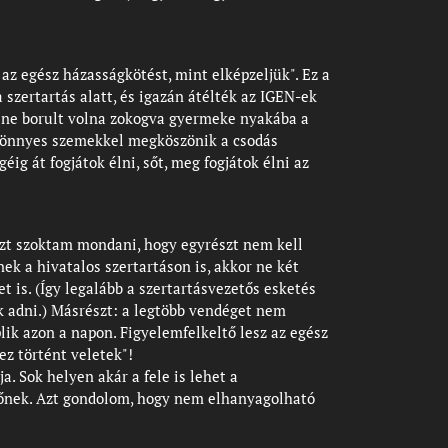
z egész házasságkötést, mint elképzeljük". Ez a
 szertartás alatt, és igazán átélték az IGEN-ek
i ne borult volna zokogva gyermeke nyakába a
 könnyes szemekkel megköszönik a csodás
éig át fogjátok élni, sőt, meg fogjátok élni az
azt szoktam mondani, hogy egyrészt nem kell
k a hivatalos szertartáson is, akkor ne két
is. (Így legalább a szertartásvezetős esketés
ek adni.) Másrészt: a legtöbb vendéget nem
lik azon a napon. Figyelemfelkeltő lesz az egész
ez történt veletek"!
. Sok helyen akár a fele is lehet a
vőnek. Azt gondolom, hogy nem elhanyagolható